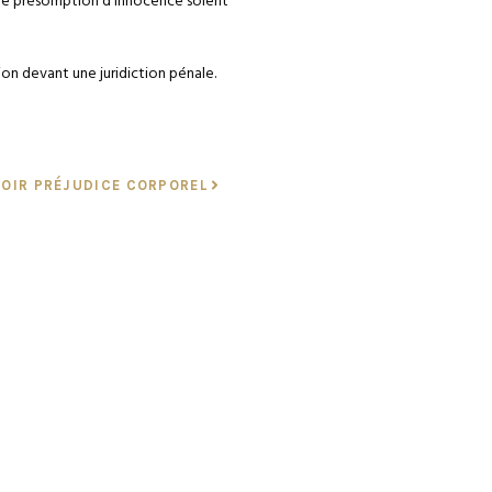
pe de présomption d’innocence soient
tion devant une juridiction pénale.
VOIR PRÉJUDICE CORPOREL