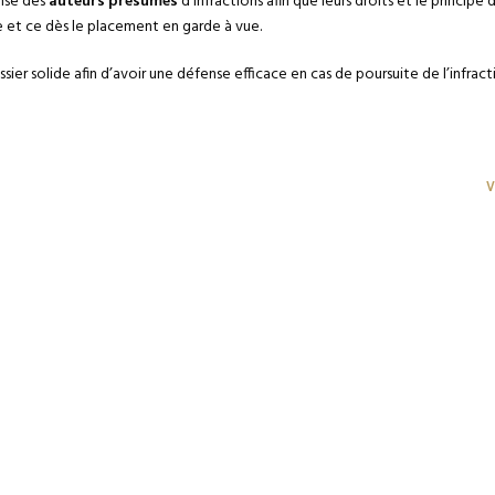
nse des
auteurs présumés
d’infractions afin que leurs droits et le princi
 et ce dès le placement en garde à vue.
ssier solide afin d’avoir une défense efficace en cas de poursuite de l’infrac