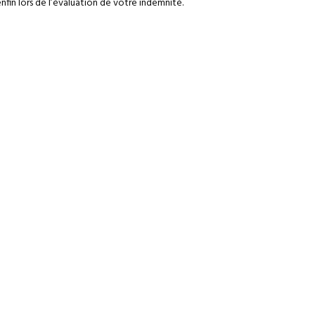
nfin lors de l’évaluation de votre indemnité.